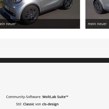
ein neuer
mein neuer
21. Juli 2018
21. Jul
4
Community-Software:
WoltLab Suite™
Stil:
Classic
von
cls-design