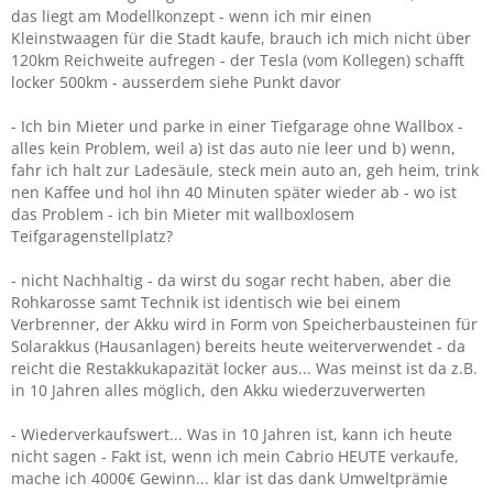
das liegt am Modellkonzept - wenn ich mir einen
Kleinstwaagen für die Stadt kaufe, brauch ich mich nicht über
120km Reichweite aufregen - der Tesla (vom Kollegen) schafft
locker 500km - ausserdem siehe Punkt davor
- Ich bin Mieter und parke in einer Tiefgarage ohne Wallbox -
alles kein Problem, weil a) ist das auto nie leer und b) wenn,
fahr ich halt zur Ladesäule, steck mein auto an, geh heim, trink
nen Kaffee und hol ihn 40 Minuten später wieder ab - wo ist
das Problem - ich bin Mieter mit wallboxlosem
Teifgaragenstellplatz?
- nicht Nachhaltig - da wirst du sogar recht haben, aber die
Rohkarosse samt Technik ist identisch wie bei einem
Verbrenner, der Akku wird in Form von Speicherbausteinen für
Solarakkus (Hausanlagen) bereits heute weiterverwendet - da
reicht die Restakkukapazität locker aus... Was meinst ist da z.B.
in 10 Jahren alles möglich, den Akku wiederzuverwerten
- Wiederverkaufswert... Was in 10 Jahren ist, kann ich heute
nicht sagen - Fakt ist, wenn ich mein Cabrio HEUTE verkaufe,
mache ich 4000€ Gewinn... klar ist das dank Umweltprämie