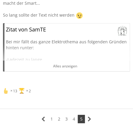
macht der Smart...
So lang sollte der Text nicht werden
Zitat von SamTE
Bei mir fällt das ganze Elektrothema aus folgenden Gründen
hinten runter:
-Ladezeit zu lange
-Reichweite zu gering
Alles anzeigen
-Mieter und Tiefgarage, keine Wallbox
-Nicht nachhaltig
-Wiederverkaufswert extrem schlecht
-Akkus vorallem nach Schnellladung nach ein paar Jahren
13
2
defekt
-Ersatzakkus für den Wagen meist wirtschaftlicher
Totalschaden
Damals hat man uns den Diesel als das Top und
1
2
3
4
5
NonplusUltra Umweltretter verkauft.
Jetzt ist es Elektro.