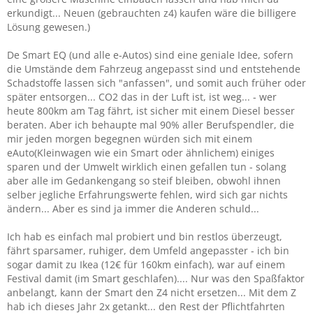
erkundigt... Neuen (gebrauchten z4) kaufen wäre die billigere
Lösung gewesen.)
De Smart EQ (und alle e-Autos) sind eine geniale Idee, sofern
die Umstände dem Fahrzeug angepasst sind und entstehende
Schadstoffe lassen sich "anfassen", und somit auch früher oder
später entsorgen... CO2 das in der Luft ist, ist weg... - wer
heute 800km am Tag fährt, ist sicher mit einem Diesel besser
beraten. Aber ich behaupte mal 90% aller Berufspendler, die
mir jeden morgen begegnen würden sich mit einem
eAuto(Kleinwagen wie ein Smart oder ähnlichem) einiges
sparen und der Umwelt wirklich einen gefallen tun - solang
aber alle im Gedankengang so steif bleiben, obwohl ihnen
selber jegliche Erfahrungswerte fehlen, wird sich gar nichts
ändern... Aber es sind ja immer die Anderen schuld...
Ich hab es einfach mal probiert und bin restlos überzeugt,
fährt sparsamer, ruhiger, dem Umfeld angepasster - ich bin
sogar damit zu Ikea (12€ für 160km einfach), war auf einem
Festival damit (im Smart geschlafen).... Nur was den Spaßfaktor
anbelangt, kann der Smart den Z4 nicht ersetzen... Mit dem Z
hab ich dieses Jahr 2x getankt... den Rest der Pflichtfahrten