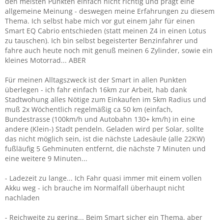
den meisten Punkten einfach nicht richtig und prägt eine
allgemeine Meinung - deswegen meine Erfahrungen zu diesem
Thema. Ich selbst habe mich vor gut einem Jahr für einen
Smart EQ Cabrio entschieden (statt meinen Z4 in einen Lotus
zu tauschen). Ich bin selbst begeisterter Benzinfahrer und
fahre auch heute noch mit genuß meinen 6 Zylinder, sowie ein
kleines Motorrad... ABER
Für meinen Alltagszweck ist der Smart in allen Punkten
überlegen - ich fahr einfach 16km zur Arbeit, hab dank
Stadtwohung alles Nötige zum Einkaufen im 5km Radius und
muß 2x Wöchentlich regelmäßig ca 50 km (einfach,
Bundestrasse (100km/h und Autobahn 130+ km/h) in eine
andere (Klein-) Stadt pendeln. Geladen wird per Solar, sollte
das nicht möglich sein, ist die nächste Ladesäule (alle 22KW)
fußläufig 5 Gehminuten entfernt, die nächste 7 Minuten und
eine weitere 9 Minuten...
- Ladezeit zu lange... Ich Fahr quasi immer mit einem vollen
Akku weg - ich brauche im Normalfall überhaupt nicht
nachladen
- Reichweite zu gering... Beim Smart sicher ein Thema, aber