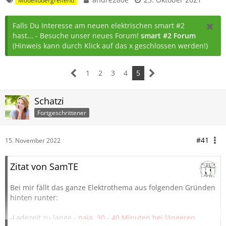
Modellübergreifend
Falls Du Interesse am neuen elektrischen smart #2
hast... - Besuche unser neues Forum!
smart #2 Forum
(Hinweis kann durch Klick auf das x geschlossen werden!)
1
2
3
4
5
Schatzi
Fortgeschrittener
#41
15. November 2022
Zitat von SamTE
Bei mir fällt das ganze Elektrothema aus folgenden Gründen
hinten runter:
-Ladezeit zu lange -
naja, 30 - 40 Minuten bei längeren