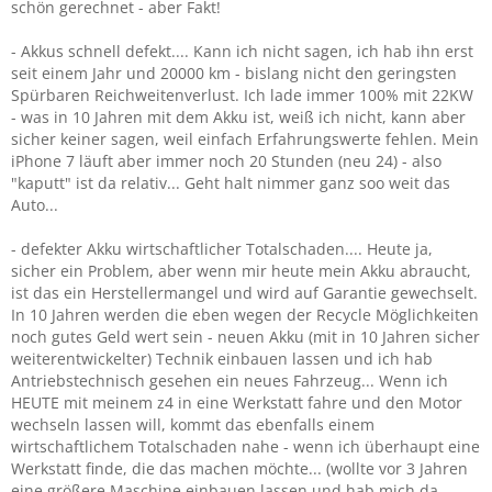
schön gerechnet - aber Fakt!
- Akkus schnell defekt.... Kann ich nicht sagen, ich hab ihn erst
seit einem Jahr und 20000 km - bislang nicht den geringsten
Spürbaren Reichweitenverlust. Ich lade immer 100% mit 22KW
- was in 10 Jahren mit dem Akku ist, weiß ich nicht, kann aber
sicher keiner sagen, weil einfach Erfahrungswerte fehlen. Mein
iPhone 7 läuft aber immer noch 20 Stunden (neu 24) - also
"kaputt" ist da relativ... Geht halt nimmer ganz soo weit das
Auto...
- defekter Akku wirtschaftlicher Totalschaden.... Heute ja,
sicher ein Problem, aber wenn mir heute mein Akku abraucht,
ist das ein Herstellermangel und wird auf Garantie gewechselt.
In 10 Jahren werden die eben wegen der Recycle Möglichkeiten
noch gutes Geld wert sein - neuen Akku (mit in 10 Jahren sicher
weiterentwickelter) Technik einbauen lassen und ich hab
Antriebstechnisch gesehen ein neues Fahrzeug... Wenn ich
HEUTE mit meinem z4 in eine Werkstatt fahre und den Motor
wechseln lassen will, kommt das ebenfalls einem
wirtschaftlichem Totalschaden nahe - wenn ich überhaupt eine
Werkstatt finde, die das machen möchte... (wollte vor 3 Jahren
eine größere Maschine einbauen lassen und hab mich da