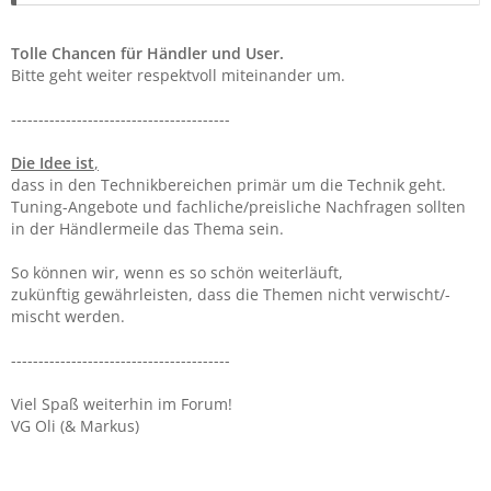
1.) Forenhändler posten und zeigen Ihre Kompetenz primär
in Ihrem persönlichen Bereich.
Tolle Chancen für Händler und User.
Bitte geht weiter respektvoll miteinander um.
(...)
----------------------------------------
Die Idee ist
,
dass in den Technikbereichen primär um die Technik geht.
Tuning-Angebote und fachliche/preisliche Nachfragen sollten
in der Händlermeile das Thema sein.
So können wir, wenn es so schön weiterläuft,
zukünftig gewährleisten, dass die Themen nicht verwischt/-
mischt werden.
----------------------------------------
Viel Spaß weiterhin im Forum!
VG Oli (& Markus)