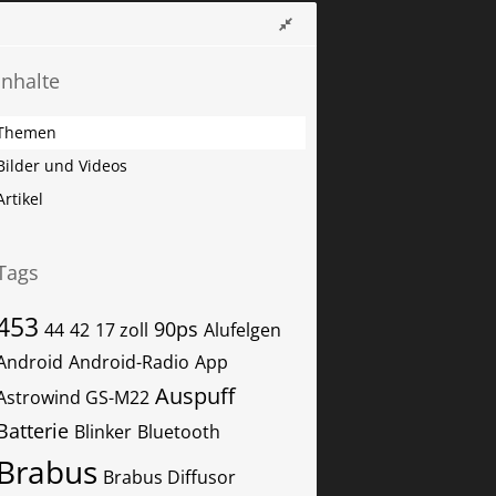
Inhalte
Themen
Bilder und Videos
Artikel
Tags
453
90ps
44
42
17 zoll
Alufelgen
Android
Android-Radio
App
Auspuff
Astrowind GS-M22
Batterie
Blinker
Bluetooth
Brabus
Brabus Diffusor