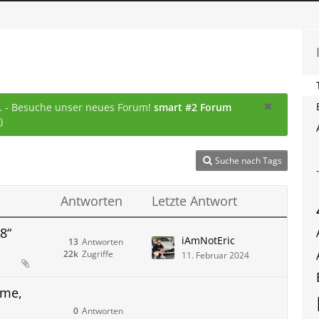
... - Besuche unser neues Forum!
smart #2 Forum
)
Suche nach Tags
Antworten
Letzte Antwort
8“
iAmNotEric
13
Antworten
22k
Zugriffe
11. Februar 2024
ime,
0
Antworten