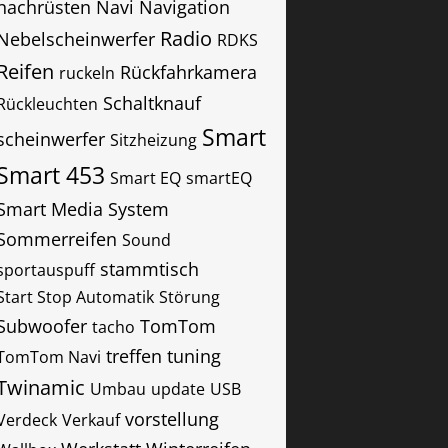
nachrüsten
Navi
Navigation
Radio
Nebelscheinwerfer
RDKS
Reifen
Rückfahrkamera
ruckeln
Schaltknauf
Rückleuchten
Smart
scheinwerfer
Sitzheizung
Smart 453
Smart EQ
smartEQ
Smart Media System
Sommerreifen
Sound
stammtisch
sportauspuff
Start Stop Automatik
Störung
Subwoofer
TomTom
tacho
treffen
tuning
TomTom Navi
Twinamic
Umbau
update
USB
vorstellung
Verdeck
Verkauf