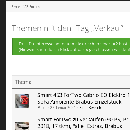
Smart 453 Forum
Themen mit dem Tag „Verkauf“
Falls Du Interesse am neuen elektrischen smart #2 hast
(Hinweis kann durch Klick auf das x geschlossen werden!
Thema
Smart 453 ForTwo Cabrio EQ Elektro 1
SpFa Ambiente Brabus Einzelstück
Mitch
27. Januar 2024
Biete Bereich
Smart ForTwo zu verkaufen (90 PS, Pr
2018, 17 tkm), "alle" Extras, Brabus