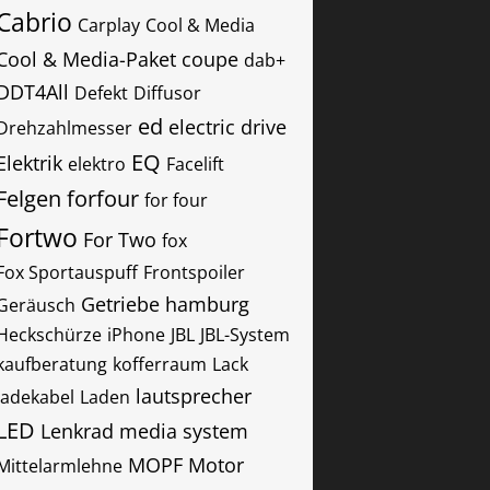
Cabrio
Carplay
Cool & Media
Cool & Media-Paket
coupe
dab+
DDT4All
Defekt
Diffusor
ed
electric drive
Drehzahlmesser
EQ
Elektrik
elektro
Facelift
Felgen
forfour
for four
Fortwo
For Two
fox
Fox Sportauspuff
Frontspoiler
Getriebe
hamburg
Geräusch
Heckschürze
iPhone
JBL
JBL-System
kaufberatung
kofferraum
Lack
lautsprecher
ladekabel
Laden
LED
Lenkrad
media system
MOPF
Motor
Mittelarmlehne