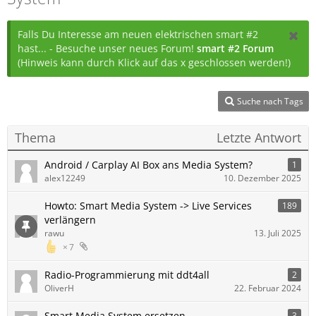
Falls Du Interesse am neuen elektrischen smart #2
hast... - Besuche unser neues Forum!
smart #2 Forum
(Hinweis kann durch Klick auf das x geschlossen werden!)
Suche nach Tags
Thema
Letzte Antwort
Android / Carplay AI Box ans Media System?
1
alex12249
10. Dezember 2025
Howto: Smart Media System -> Live Services
189
verlängern
rawu
13. Juli 2025
7
Radio-Programmierung mit ddt4all
2
OliverH
22. Februar 2024
Smart Media System ersetzen
3