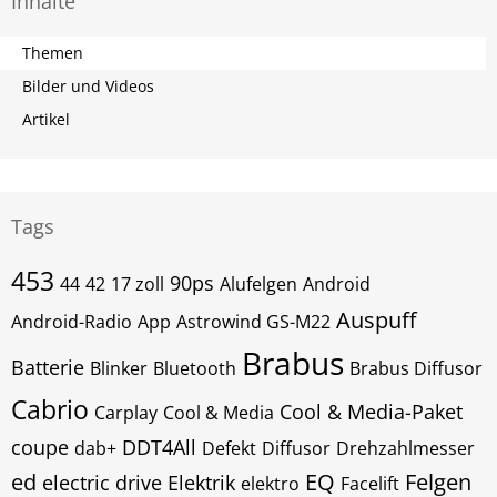
Inhalte
Themen
Bilder und Videos
Artikel
Tags
453
90ps
44
42
17 zoll
Alufelgen
Android
Auspuff
Android-Radio
App
Astrowind GS-M22
Brabus
Batterie
Blinker
Bluetooth
Brabus Diffusor
Cabrio
Cool & Media-Paket
Carplay
Cool & Media
coupe
DDT4All
dab+
Defekt
Diffusor
Drehzahlmesser
ed
EQ
Felgen
electric drive
Elektrik
elektro
Facelift