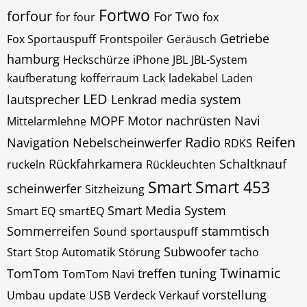
Fortwo
forfour
For Two
for four
fox
Getriebe
Fox Sportauspuff
Frontspoiler
Geräusch
hamburg
Heckschürze
iPhone
JBL
JBL-System
kaufberatung
kofferraum
Lack
ladekabel
Laden
LED
lautsprecher
Lenkrad
media system
MOPF
Motor
nachrüsten
Navi
Mittelarmlehne
Radio
Reifen
Navigation
Nebelscheinwerfer
RDKS
Rückfahrkamera
Schaltknauf
ruckeln
Rückleuchten
Smart
Smart 453
scheinwerfer
Sitzheizung
Smart Media System
Smart EQ
smartEQ
Sommerreifen
stammtisch
Sound
sportauspuff
Subwoofer
Start Stop Automatik
Störung
tacho
Twinamic
TomTom
treffen
tuning
TomTom Navi
vorstellung
Umbau
update
USB
Verdeck
Verkauf