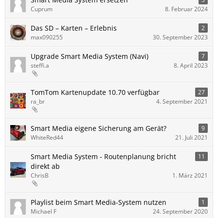
Cuprum
8. Februar 2024
Das SD – Karten – Erlebnis
2
max090255
30. September 2023
Upgrade Smart Media System (Navi)
7
steffi.a
8. April 2023
TomTom Kartenupdate 10.70 verfügbar
27
ra_br
4. September 2021
Smart Media eigene Sicherung am Gerät?
9
WhiteRed44
21. Juli 2021
Smart Media System - Routenplanung bricht
11
direkt ab
ChrisB
1. März 2021
Playlist beim Smart Media-System nutzen
1
Michael F
24. September 2020