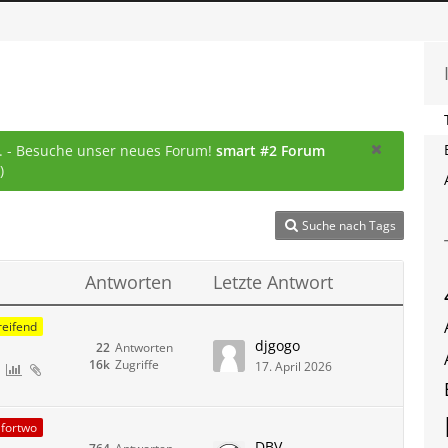
... - Besuche unser neues Forum!
smart #2 Forum
)
Suche nach Tags
Antworten
Letzte Antwort
eifend
djgogo
22
Antworten
16k
Zugriffe
17. April 2026
fortwo
DBV