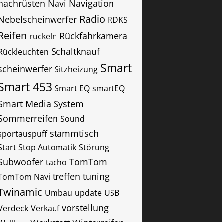
nachrüsten
Navi
Navigation
Radio
Nebelscheinwerfer
RDKS
Reifen
Rückfahrkamera
ruckeln
Schaltknauf
Rückleuchten
Smart
scheinwerfer
Sitzheizung
Smart 453
Smart EQ
smartEQ
Smart Media System
Sommerreifen
Sound
stammtisch
sportauspuff
Start Stop Automatik
Störung
Subwoofer
TomTom
tacho
treffen
tuning
TomTom Navi
Twinamic
Umbau
update
USB
vorstellung
Verdeck
Verkauf