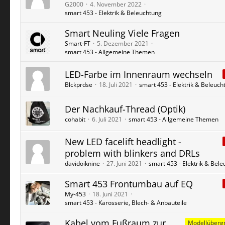
G2000
4. November 2022
smart 453 - Elektrik & Beleuchtung
Smart Neuling Viele Fragen
Smart-FT
5. Dezember 2021
smart 453 - Allgemeine Themen
LED-Farbe im Innenraum wechseln
Blckprdse
18. Juli 2021
smart 453 - Elektrik & Beleuch
Der Nachkauf-Thread (Optik)
cohabit
6. Juli 2021
smart 453 - Allgemeine Themen
New LED facelift headlight -
problem with blinkers and DRLs
davidoiknine
27. Juni 2021
smart 453 - Elektrik & Bel
Smart 453 Frontumbau auf EQ
My-453
18. Juni 2021
smart 453 - Karosserie, Blech- & Anbauteile
Kabel vom Fußraum zur
Modellübergr