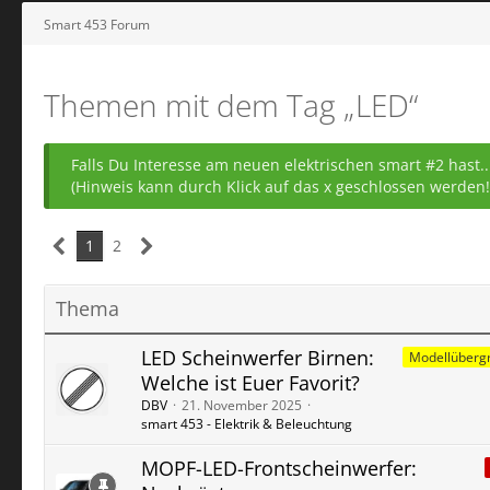
Smart 453 Forum
Themen mit dem Tag „LED“
Falls Du Interesse am neuen elektrischen smart #2 hast
(Hinweis kann durch Klick auf das x geschlossen werden!
1
2
Thema
LED Scheinwerfer Birnen:
Modellübergr
Welche ist Euer Favorit?
DBV
21. November 2025
smart 453 - Elektrik & Beleuchtung
MOPF-LED-Frontscheinwerfer: