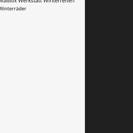
Werkstatt
Winterreifen
Wallbox
Winterräder