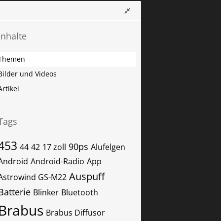
Inhalte
Themen
Bilder und Videos
Artikel
Tags
453
90ps
44
42
17 zoll
Alufelgen
Android
Android-Radio
App
Auspuff
Astrowind GS-M22
Batterie
Blinker
Bluetooth
Brabus
Brabus Diffusor