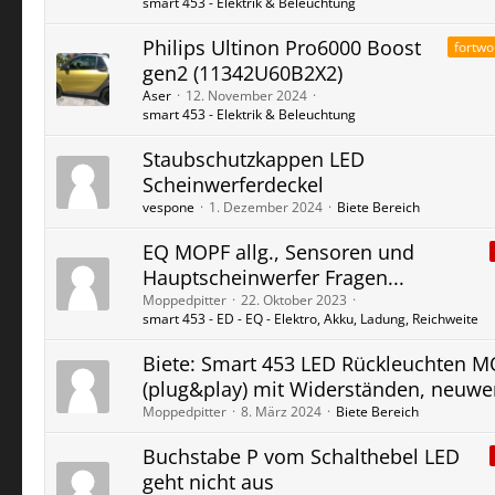
smart 453 - Elektrik & Beleuchtung
Philips Ultinon Pro6000 Boost
fortwo
gen2 (11342U60B2X2)
Aser
12. November 2024
smart 453 - Elektrik & Beleuchtung
Staubschutzkappen LED
Scheinwerferdeckel
vespone
1. Dezember 2024
Biete Bereich
EQ MOPF allg., Sensoren und
Hauptscheinwerfer Fragen...
Moppedpitter
22. Oktober 2023
smart 453 - ED - EQ - Elektro, Akku, Ladung, Reichweite
Biete: Smart 453 LED Rückleuchten 
(plug&play) mit Widerständen, neuwer
Moppedpitter
8. März 2024
Biete Bereich
Buchstabe P vom Schalthebel LED
geht nicht aus