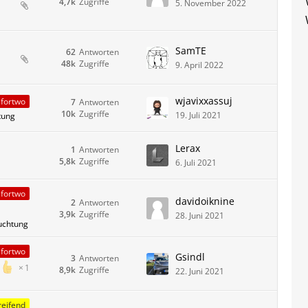
4,7k
Zugriffe
5. November 2022
SamTE
62
Antworten
48k
Zugriffe
9. April 2022
wjavixxassuj
fortwo
7
Antworten
10k
Zugriffe
19. Juli 2021
tung
Lerax
1
Antworten
5,8k
Zugriffe
6. Juli 2021
fortwo
davidoiknine
2
Antworten
3,9k
Zugriffe
28. Juni 2021
euchtung
fortwo
Gsindl
3
Antworten
1
8,9k
Zugriffe
22. Juni 2021
eifend