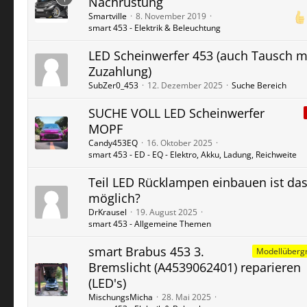
Nachrüstung
Smartville
8. November 2019
smart 453 - Elektrik & Beleuchtung
LED Scheinwerfer 453 (auch Tausch m
Zuzahlung)
SubZer0_453
12. Dezember 2025
Suche Bereich
SUCHE VOLL LED Scheinwerfer
MOPF
Candy453EQ
16. Oktober 2025
smart 453 - ED - EQ - Elektro, Akku, Ladung, Reichweite
Teil LED Rücklampen einbauen ist da
möglich?
DrKrausel
19. August 2025
smart 453 - Allgemeine Themen
smart Brabus 453 3.
Modellübergr
Bremslicht (A4539062401) reparieren
(LED's)
MischungsMicha
28. Mai 2025