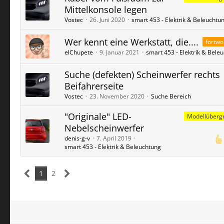
Mittelkonsole legen
Vostec
26. Juni 2020
smart 453 - Elektrik & Beleuchtu
Wer kennt eine Werkstatt, die....
fortwo
elChupete
9. Januar 2021
smart 453 - Elektrik & Bele
Suche (defekten) Scheinwerfer rechts
Beifahrerseite
Vostec
23. November 2020
Suche Bereich
"Originale" LED-
Modellübergr
Nebelscheinwerfer
denis-g-v
7. April 2019
smart 453 - Elektrik & Beleuchtung
1
2