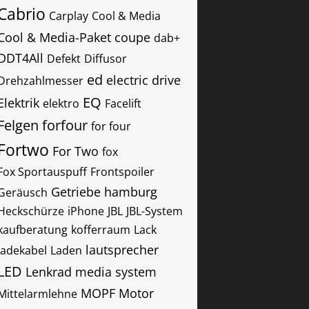
Cabrio
Carplay
Cool & Media
Cool & Media-Paket
coupe
dab+
DDT4All
Defekt
Diffusor
ed
electric drive
Drehzahlmesser
EQ
Elektrik
elektro
Facelift
Felgen
forfour
for four
Fortwo
For Two
fox
Fox Sportauspuff
Frontspoiler
Getriebe
hamburg
Geräusch
Heckschürze
iPhone
JBL
JBL-System
kaufberatung
kofferraum
Lack
lautsprecher
ladekabel
Laden
LED
Lenkrad
media system
MOPF
Motor
Mittelarmlehne