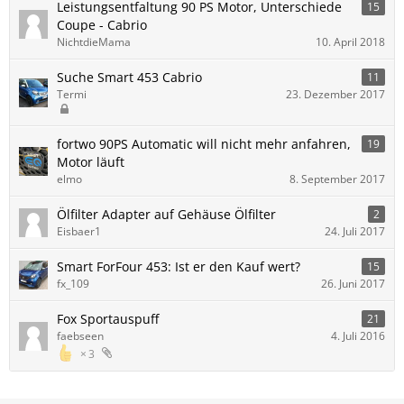
Leistungsentfaltung 90 PS Motor, Unterschiede
15
Coupe - Cabrio
NichtdieMama
10. April 2018
Suche Smart 453 Cabrio
11
Termi
23. Dezember 2017
fortwo 90PS Automatic will nicht mehr anfahren,
19
Motor läuft
elmo
8. September 2017
Ölfilter Adapter auf Gehäuse Ölfilter
2
Eisbaer1
24. Juli 2017
Smart ForFour 453: Ist er den Kauf wert?
15
fx_109
26. Juni 2017
Fox Sportauspuff
21
faebseen
4. Juli 2016
3