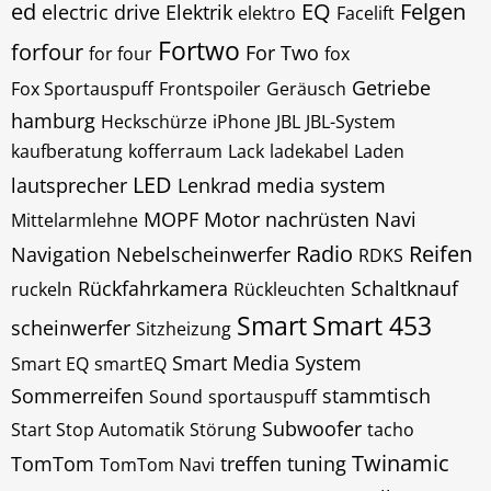
ed
EQ
Felgen
electric drive
Elektrik
elektro
Facelift
Fortwo
forfour
For Two
for four
fox
Getriebe
Fox Sportauspuff
Frontspoiler
Geräusch
hamburg
Heckschürze
iPhone
JBL
JBL-System
kaufberatung
kofferraum
Lack
ladekabel
Laden
LED
lautsprecher
Lenkrad
media system
MOPF
Motor
nachrüsten
Navi
Mittelarmlehne
Radio
Reifen
Navigation
Nebelscheinwerfer
RDKS
Rückfahrkamera
Schaltknauf
ruckeln
Rückleuchten
Smart
Smart 453
scheinwerfer
Sitzheizung
Smart Media System
Smart EQ
smartEQ
Sommerreifen
stammtisch
Sound
sportauspuff
Subwoofer
Start Stop Automatik
Störung
tacho
Twinamic
TomTom
treffen
tuning
TomTom Navi