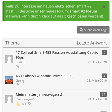
Falls Du Interesse am neuen elektrischen smart #2
hast... - Besuche unser neues Forum!
smart #2 Forum
(Hinweis kann durch Klick auf das x geschlossen werden!)
Suche nach Tags
Thema
Letzte Antwort
17 Zoll auf Smart 453 Passion Ausstattung Cabrio
6
90ps
Eddi55
21. April 2020
453 Cabrio Twinamic, Prime, 90PS,
4
Georg
25. März 2019
Mein matter Jahreswagen :)
24
Pseudonym2.0
23. April 2018
1