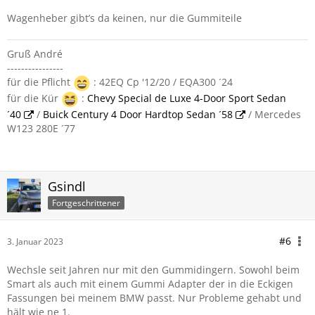
Wagenheber gibt’s da keinen, nur die Gummiteile
Gruß André
----------------
für die Pflicht
: 42EQ Cp '12/20 / EQA300 ´24
für die Kür
:
Chevy Special de Luxe 4-Door Sport Sedan
´40
/
Buick Century 4 Door Hardtop Sedan ´58
/ Mercedes
W123 280E ´77
Gsindl
Fortgeschrittener
#6
3. Januar 2023
Wechsle seit Jahren nur mit den Gummidingern. Sowohl beim
Smart als auch mit einem Gummi Adapter der in die Eckigen
Fassungen bei meinem BMW passt. Nur Probleme gehabt und
hält wie ne 1.