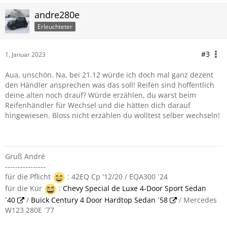
andre280e
Erleuchteter
#3
1. Januar 2023
Aua, unschön. Na, bei 21.12 würde ich doch mal ganz dezent
den Händler ansprechen was das soll! Reifen sind hoffentlich
deine alten noch drauf? Würde erzählen, du warst beim
Reifenhändler für Wechsel und die hätten dich darauf
hingewiesen. Bloss nicht erzählen du wolltest selber wechseln!
Gruß André
----------------
für die Pflicht
: 42EQ Cp '12/20 / EQA300 ´24
für die Kür
:
Chevy Special de Luxe 4-Door Sport Sedan
´40
/
Buick Century 4 Door Hardtop Sedan ´58
/ Mercedes
W123 280E ´77